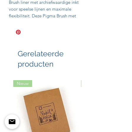
Brush liner met archiefwaardige inkt
voor speelse lijnen en maximale
flexibiliteit. Deze Pigma Brush met
flexibele zachte brush punt biedt een
variabele lijnbreedte in de kleur Licht
Koelgrijs. Met deze opbouwbare
grijstint kun je schaduwen, diepte,
visuele accenten en lagen toevoegen
Gerelateerde
aan illustraties, tekeningen, bullet
producten
journal spreads en nog veel meer.
Nieuw
Nieuw