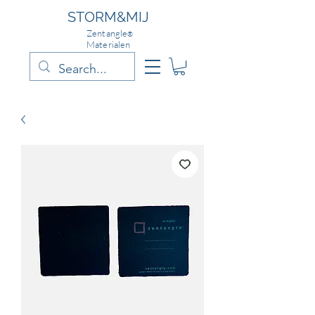
STORM&MIJ
Zentangle
®
Materialen