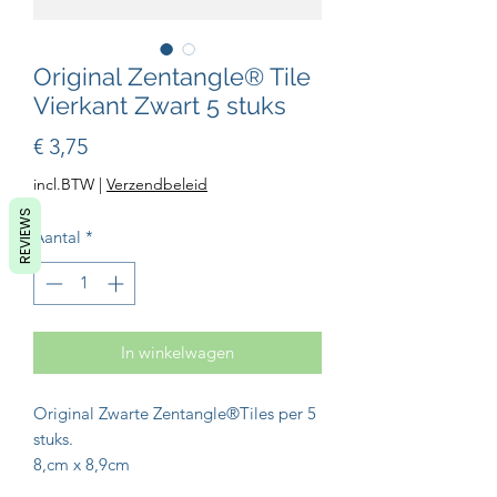
Original Zentangle® Tile
Vierkant Zwart 5 stuks
Prijs
€ 3,75
incl.BTW
|
Verzendbeleid
REVIEWS
Aantal
*
In winkelwagen
Original Zwarte Zentangle®️Tiles per 5
stuks.
8,cm x 8,9cm
Creëer de mooiste creaties of kom