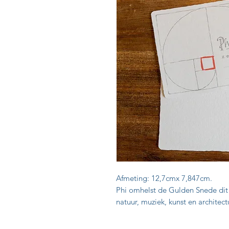
Afmeting: 12,7cmx 7,847cm.
Phi omhelst de Gulden Snede dit
natuur, muziek, kunst en architect
Rick en Maria de bedenkers van Z
Fibonacci.