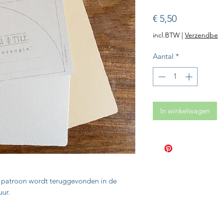
Prijs
€ 5,50
incl.BTW
|
Verzendbe
Aantal
*
In winkelwagen
 patroon wordt teruggevonden in de
uur.
entangle®️ raakten geïnspireerd door