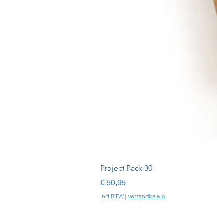
Project Pack 30
Prijs
€ 50,95
incl.BTW
|
Verzendbeleid