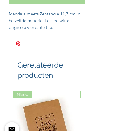
Mandala meets Zentangle 11,7 cm in
hetzelfde materiaal als de witte
originele vierkante tile.
50% Groter oppervlakte dan de
vierkante.
Heerlijk om zelf Mandela’s te creëren,
meer ruimte om jouw favoriete
patroon te herhalen of ZIA (Zentangle
Gerelateerde
Inspired Art).
producten
Nieuw
Nieuw