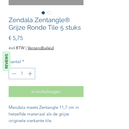
Zendala Zentangle®
Grijze Ronde Tile 5 stuks
Prijs
€ 5,75
incl.BTW
|
Verzendbeleid
REVIEWS
Aantal
*
In winkelwagen
Mandala meets Zentangle 11,7 cm in
hetzelfde materiaal als de grijze
originele vierkante tile.
50% Groter oppervlakte dan de