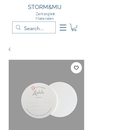
STORM&MIJ
Zentangle
®
Materialen