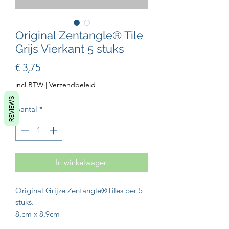
Original Zentangle® Tile
Grijs Vierkant 5 stuks
Prijs
€ 3,75
incl.BTW
|
Verzendbeleid
REVIEWS
Aantal
*
In winkelwagen
Original Grijze Zentangle®️Tiles per 5
stuks.
8,cm x 8,9cm
Creëer de mooiste creaties of kom